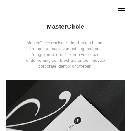
MasterCircle
MasterCircle realiseert doorbraken binnen
groepen op basis van het zogenaamde
“omgekeerd leren”. Ik heb voor deze
onderneming een brochure en een nieuwe
corporate identity ontworpen.