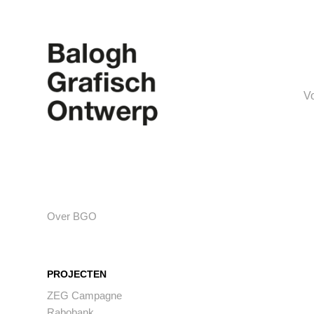
V
Over BGO
PROJECTEN
ZEG Campagne
Rabobank